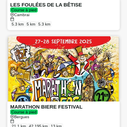
LES FOULÉES DE LA BÊTISE
Course à pied
Cambrai
5.3 km
5 km
5.3 km
MARATHON BIERE FESTIVAL
Course à pied
Bergues
21.1 km
42.195 km
13 km