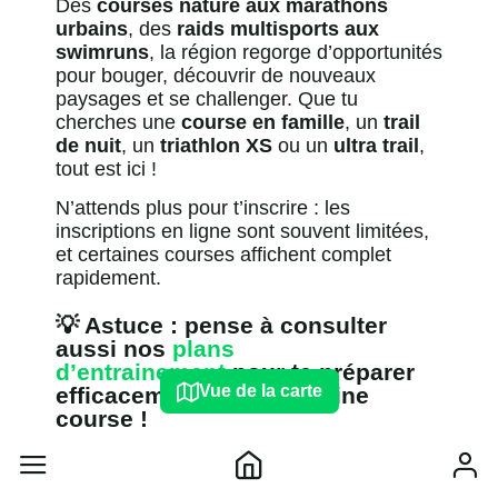
Des
courses nature aux marathons
urbains
, des
raids multisports aux
swimruns
, la région regorge d’opportunités
pour bouger, découvrir de nouveaux
paysages et se challenger. Que tu
cherches une
course en famille
, un
trail
de nuit
, un
triathlon XS
ou un
ultra trail
,
tout est ici !
N’attends plus pour t’inscrire : les
inscriptions en ligne sont souvent limitées,
et certaines courses affichent complet
rapidement.
💡 Astuce : pense à consulter
aussi nos
plans
d’entrainement
pour te préparer
Vue de la carte
efficacement à ta prochaine
course !