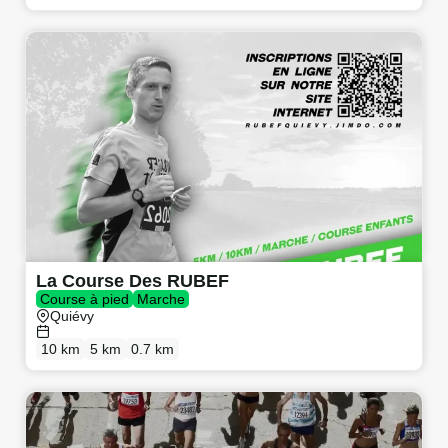
La Course Des RUBEF
Course à pied
Marche
Quiévy
10 km
5 km
0.7 km