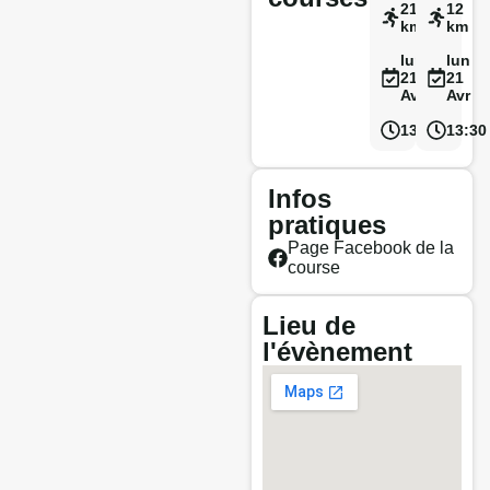
21.1
12
km
km
lun
lun
21
21
Avr
Avr
13:00
13:30
Infos
pratiques
Page Facebook de la
course
Lieu de
l'évènement