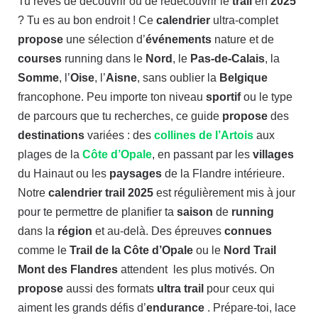
Tu rêves de découvrir ou de redécouvrir le
trail
en
2025
? Tu es au bon endroit ! Ce
calendrier
ultra-complet
propose
une sélection d’
événements
nature et de
courses
running dans le
Nord
, le
Pas-de-Calais
, la
Somme
, l’
Oise
, l’
Aisne
, sans oublier la
Belgique
francophone. Peu importe ton niveau
sportif
ou le type
de parcours que tu recherches, ce guide
propose
des
destinations
variées : des
collines de l’Artois
aux
plages de la
Côte d’Opale
, en passant par les
villages
du Hainaut ou les
paysages
de la Flandre intérieure.
Notre
calendrier trail 2025
est régulièrement mis à jour
pour te permettre de planifier ta
saison
de
running
dans la
région
et au-delà. Des épreuves
connues
comme le
Trail de la Côte d’Opale
ou le
Nord Trail
Mont des Flandres
attendent les plus motivés. On
propose
aussi des formats
ultra trail
pour ceux qui
aiment les grands défis d’
endurance
. Prépare-toi, lace