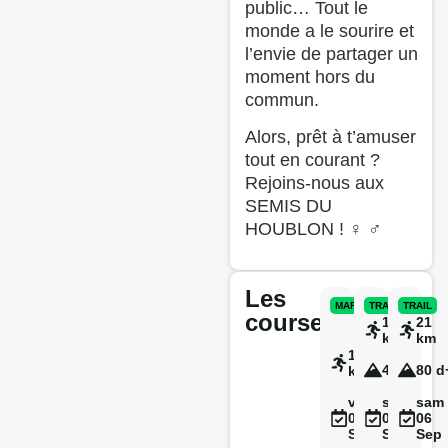
public… Tout le
monde a le sourire et
l’envie de partager un
moment hors du
commun.
Alors, prêt à t’amuser
tout en courant ?
Rejoins-nous aux
SEMIS DU
HOUBLON ! ‍♀️ ‍♂️
Les
MARCHE
TRAIL
TRAIL
courses
12
21
km
km
12
40 d+
80 d
km
ven
sam
sam
05
06
06
Sep
Sep
Sep