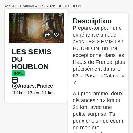
Accueil
»
Courses
»
LES SEMIS DU HOUBLON
Description
Prépare-toi pour une
expérience unique
avec LES SEMIS DU
HOUBLON, un Trail
LES SEMIS
exceptionnel dans les
DU
Hauts de France, plus
HOUBLON
précisément dans le
TRAIL
62 – Pas-de-Calais. ‍♀️
‍♂️
Arques, France
12 km
12 km
21 km
Au programme, deux
distances : 12 km ou
21 km, avec une
petite surprise. Tu
peux choisir de courir
de manière