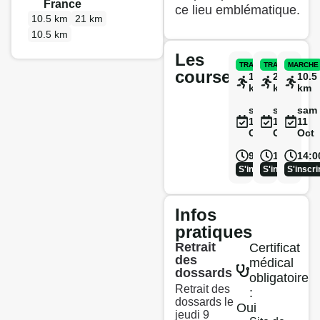
France
ce lieu emblématique.
10.5 km
21 km
10.5 km
Les
TRAIL
TRAIL
MARCHE
courses
10.5
21
10.5
km
km
km
sam
sam
sam
11
11
11
Oct
Oct
Oct
9:00
10:30
14:0
S'inscrire
S'inscrire
S'inscri
Infos
pratiques
Retrait
Certificat
des
médical
dossards
obligatoire
Retrait des
:
dossards le
Oui
jeudi 9