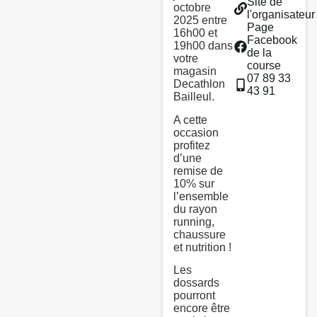
Site de
octobre
l'organisateur
2025 entre
Page
16h00 et
Facebook
19h00 dans
de la
votre
course
magasin
07 89 33
Decathlon
43 91
Bailleul.
A cette
occasion
profitez
d’une
remise de
10% sur
l’ensemble
du rayon
running,
chaussure
et nutrition !
Les
dossards
pourront
encore être