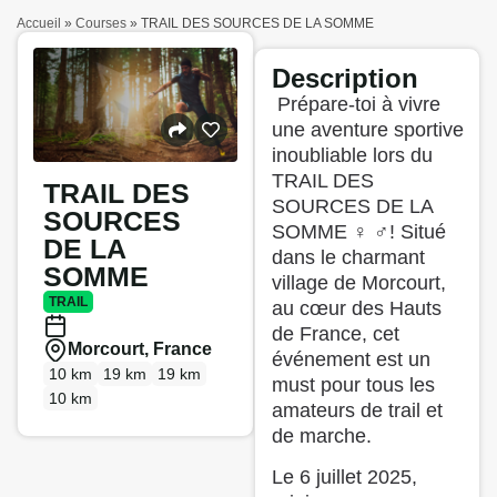
Accueil
»
Courses
»
TRAIL DES SOURCES DE LA SOMME
Description
️ Prépare-toi à vivre
une aventure sportive
inoubliable lors du
TRAIL DES
TRAIL DES
SOURCES DE LA
SOURCES
SOMME ‍♀️ ‍♂️! Situé
DE LA
dans le charmant
SOMME
village de Morcourt,
TRAIL
au cœur des Hauts
de France, cet
Morcourt, France
événement est un
10 km
19 km
19 km
must pour tous les
10 km
amateurs de trail et
de marche.
Le 6 juillet 2025,