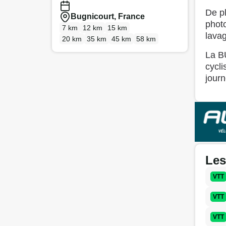
De p
Bugnicourt, France
phot
7 km
12 km
15 km
lavag
20 km
35 km
45 km
58 km
La B
cycli
jour
Les
VTT
VTT
VTT