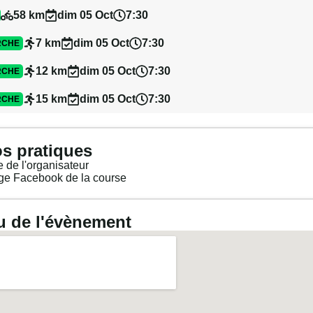
58 km
dim 05 Oct
7:30
7 km
dim 05 Oct
7:30
RCHE
12 km
dim 05 Oct
7:30
RCHE
15 km
dim 05 Oct
7:30
RCHE
os pratiques
e de l'organisateur
ge Facebook de la course
u de l'évènement