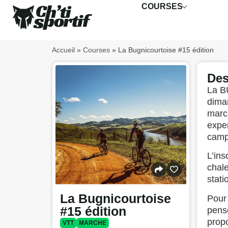
COURSES
Accueil
»
Courses
»
La Bugnicourtoise #15 édition
Des
La B
dima
march
exper
camp
L’ins
chale
stati
La Bugnicourtoise
Pour 
#15 édition
pense
propo
VTT
MARCHE