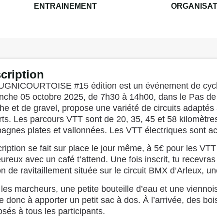
ENTRAINEMENT
ORGANISA
cription
UGNICOURTOISE #15 édition est un événement de cyclism
nche 05 octobre 2025, de 7h30 à 14h00, dans le Pas de
e et de gravel, propose une variété de circuits adaptés
ts. Les parcours VTT sont de 20, 35, 45 et 58 kilomètres
agnes plates et vallonnées. Les VTT électriques sont a
cription se fait sur place le jour même, à 5€ pour les VT
ureux avec un café t’attend. Une fois inscrit, tu recevra
on de ravitaillement située sur le circuit BMX d’Arleux,
les marcheurs, une petite bouteille d’eau et une viennois
 donc à apporter un petit sac à dos. À l’arrivée, des bo
sés à tous les participants.