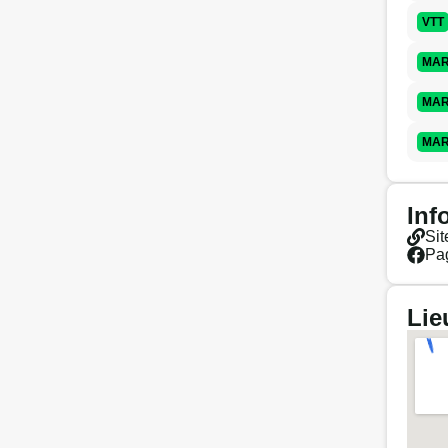
VTT
MA
MA
MA
Inf
Sit
Pa
Lie