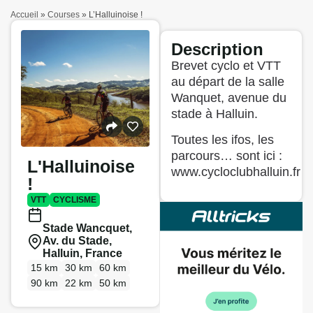
Accueil
»
Courses
»
L’Halluinoise !
Description
Brevet cyclo et VTT
au départ de la salle
Wanquet, avenue du
stade à Halluin.
Toutes les ifos, les
parcours… sont ici :
L'Halluinoise
www.cycloclubhalluin.fr
!
VTT
CYCLISME
Stade Wancquet,
Av. du Stade,
Halluin, France
15 km
30 km
60 km
90 km
22 km
50 km