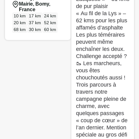
Mairie, Bomy,
de pur plaisir
France
« Au fil de la Lys » –
10 km
17 km
24 km
62 kms pour les plus
20 km
37 km
52 km
affamés d’asphalte
68 km
30 km
60 km
Les plus téméraires
peuvent même
enchaîner les deux.
Challenge accepté ?
🥾 Les marcheurs,
vous êtes
chouchoutés aussi !
Trois parcours à
travers notre
campagne pleine de
charme, avec
quelques passages
« coup de cœur » de
l’an dernier. Mention
spéciale au gros défi