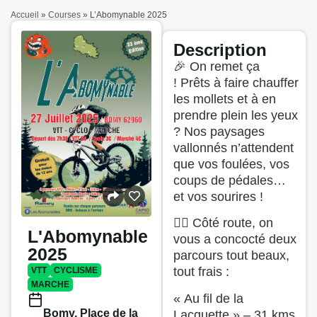
Accueil
»
Courses
»
L’Abomynable 2025
Description
🎉 On remet ça
! Prêts à faire chauffer
les mollets et à en
prendre plein les yeux
? Nos paysages
vallonnés n’attendent
que vos foulées, vos
coups de pédales…
et vos sourires !
🚴‍♂️ Côté route, on
L'Abomynable
vous a concocté deux
2025
parcours tout beaux,
tout frais :
VTT
CYCLISME
MARCHE
« Au fil de la
Bomy, Place de la
Lacquette » – 31 kms