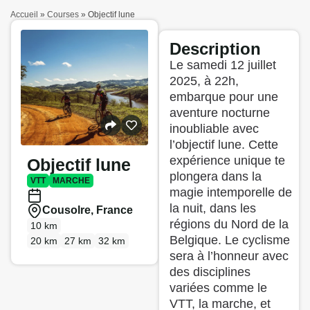
Accueil
»
Courses
»
Objectif lune
Description
Le samedi 12 juillet
2025, à 22h,
embarque pour une
aventure nocturne
inoubliable avec
l’objectif lune. Cette
expérience unique te
Objectif lune
plongera dans la
VTT
MARCHE
magie intemporelle de
la nuit, dans les
Cousolre, France
régions du Nord de la
10 km
Belgique. Le cyclisme
20 km
27 km
32 km
sera à l’honneur avec
des disciplines
variées comme le
VTT, la marche, et